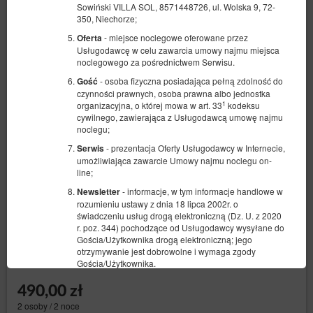
Sowiński VILLA SOL, 8571448726, ul. Wolska 9, 72-
350, Niechorze;
- miejsce noclegowe oferowane przez
Oferta
Usługodawcę w celu zawarcia umowy najmu miejsca
noclegowego za pośrednictwem Serwisu.
- osoba fizyczna posiadająca pełną zdolność do
Gość
czynności prawnych, osoba prawna albo jednostka
1
organizacyjna, o której mowa w art. 33
kodeksu
cywilnego, zawierająca z Usługodawcą umowę najmu
noclegu;
- prezentacja Oferty Usługodawcy w Internecie,
Serwis
umożliwiająca zawarcie Umowy najmu noclegu on-
line;
Pokój rodzinny z tarasem
- informacje, w tym informacje handlowe w
Newsletter
rozumieniu ustawy z dnia 18 lipca 2002r. o
Dostępna liczba: 3
świadczeniu usług drogą elektroniczną (Dz. U. z 2020
2
4 osoby
pow. 24,00 m
1 sypialnia
r. poz. 344) pochodzące od Usługodawcy wysyłane do
Gościa/Użytkownika drogą elektroniczną; jego
1 sofa rozkładana (Sofa Bed), 1 łóżko podwójne (Double)
otrzymywanie jest dobrowolne i wymaga zgody
Gościa/Użytkownika.
- zbiór danych przechowywanych w Serwisie
Konto
490,00 zł
oraz w systemie teleinformatycznym Usługodawcy
2 osoby / 2 noce
dotyczący danego Gościa/Użytkownika oraz