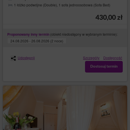
używanym formacie nadającym się do odczytu
1 łóżko podwójne (Double), 1 sofa jednoosobowa (Sofa Bed)
maszynowego danych osobowych jej
dotyczących, które dostarczyła Administratorowi
430,00 zł
danych, oraz żądania przesłania tych danych
innemu Administratorowi, jeżeli dane są
przetwarzane na podstawie zgody osoby, której
dane dotyczą, lub umowy z nią zawartej oraz
(obiekt niedostępny w wybranym terminie):
Proponowany inny termin
jeżeli dane są przetwarzane w sposób
24.08.2026 - 26.08.2026 (2 noce)
zautomatyzowany;
– wniesienia
do sprzeciwu (art. 21 RODO)
sprzeciwu wobec przetwarzania jej danych
Udostępnij
Szczegóły
Dostępność
osobowych w prawnie uzasadnionych celach
administratora, z przyczyn związanych z jej
Dostosuj termin
szczególną sytuacją, w tym wobec profilowania.
Wówczas Administrator danych dokonuje oceny
istnienia ważnych prawnie uzasadnionych
podstaw do przetwarzania, nadrzędnych wobec
interesów, praw i wolności osób, których dane
dotyczą, lub podstaw do ustalenia, dochodzenia
lub obrony roszczeń. Jeżeli zgodnie z oceną
interesy osoby, której dane dotyczą, będą
ważniejsze od interesów administratora,
Administrator danych będzie zobowiązany
zaprzestać przetwarzania danych w tych celach;
w każdym momencie i bez
do cofnięcia zgody