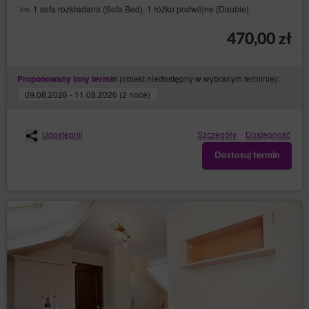
otrzymywania treści podobnej zawartości, a nawet tego
1 sofa rozkładana (Sofa Bed), 1 łóżko podwójne (Double)
oczekują lub jest to ich bezpośrednim celem wizyty na
stronie/stronach Serwisu.
470,00 zł
Odbiorcy danych Użytkowników
Administrator danych ujawnia dane osobowe Użytkowników
wyłącznie podmiotom przetwarzającym na mocy zawartych
(obiekt niedostępny w wybranym terminie):
Proponowany inny termin
umów powierzenia przetwarzania danych osobowych w
09.08.2026 - 11.08.2026 (2 noce)
celu realizacji usług na rzecz Administratora danych, np.
hostingu i obsługi Strony, usługi IT, obsługi marketingowej i
PR.
Udostępnij
Szczegóły
Dostępność
Przesyłanie danych osobowych do państw trzecich
Dostosuj termin
Dane osobowe nie będą przetwarzane w państwach
trzecich.
Prawa osób, których dane dotyczą
Każda osoba, której dane dotyczą, ma prawo:
– uzyskania od
dostępu (art. 15 RODO)
Administratora danych potwierdzenia, czy
przetwarzane są jej dane osobowe. Jeżeli dane
o osobie są przetwarzane, jest ona uprawniona
do uzyskania dostępu do nich oraz uzyskania
następujących informacji: o celach
przetwarzania, kategoriach danych osobowych,