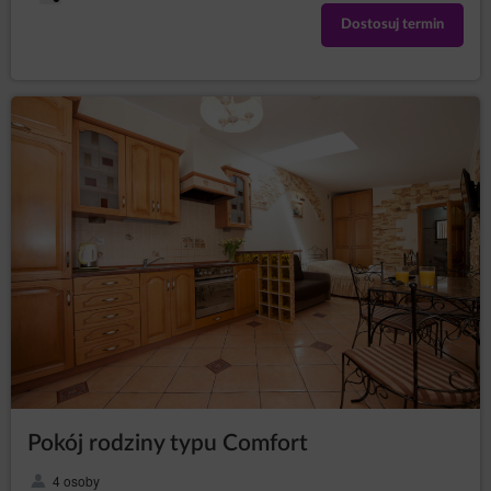
Prawem telekomunikacyjnym lub w związku
Dostosuj termin
z wyrażeniem zgody na geolokalizację. Dane są
przetwarzane do czasu zakończenia korzystania przez
Gościa/Użytkownika z Serwisu.
Administrator zobowiązuje się podjąć wszelkie środki
wymagane na mocy art. 32 RODO, tj, uwzględniając
stan wiedzy technicznej, koszt wdrażania oraz
charakter, zakres i cele przetwarzania oraz ryzyko
naruszenia praw lub wolności osób fizycznych o
różnym prawdopodobieństwie wystąpienia i wadze,
Administrator wdraża odpowiednie środki techniczne i
organizacyjne, aby zapewnić stopień bezpieczeństwa
odpowiadający temu ryzyku.
Działania marketingowe administratora
Na stronie Serwisu Administrator danych może zamieszczać
informacje marketingowe o swoich produktach lub
usługach. Wyświetlanie tych treści jest dokonywane przez
Administratora danych zgodnie z art. 6 ust.1 lit. f RODO, tj.
zgodnie z prawnie uzasadnionym interesem Administratora
danych polegającym na publikacji treści związanych ze
świadczonymi usługami oraz treści promocyjnych akcji, w
Pokój rodziny typu Comfort
które Administrator danych jest zaangażowany.
Jednocześnie działanie to nie narusza praw i wolności
Gości/Użytkowników, Goście/Użytkownicy spodziewają się
4 osoby