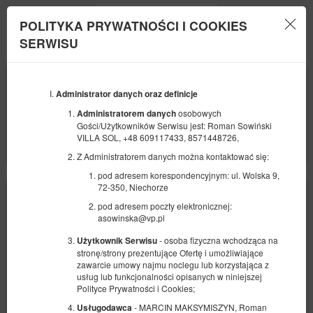
POLITYKA PRYWATNOŚCI I COOKIES
Menu
SERWISU
POCZĄTEK
KONIEC
08
10
SIERPNIA
Administrator danych oraz definicje
SIERPNIA
2026
2026
osobowych
Administratorem danych
Gości/Użytkowników Serwisu jest: Roman Sowiński
LICZBA OSÓB
VILLA SOL, +48 609117433, 8571448726,
2
FILTRY
Z Administratorem danych można kontaktować się:
pod adresem korespondencyjnym: ul. Wolska 9,
72-350, Niechorze
pod adresem poczty elektronicznej:
asowinska@vp.pl
- osoba fizyczna wchodząca na
Użytkownik Serwisu
stronę/strony prezentujące Ofertę i umożliwiające
zawarcie umowy najmu noclegu lub korzystająca z
usług lub funkcjonalności opisanych w niniejszej
Polityce Prywatności i Cookies;
- MARCIN MAKSYMISZYN, Roman
Usługodawca