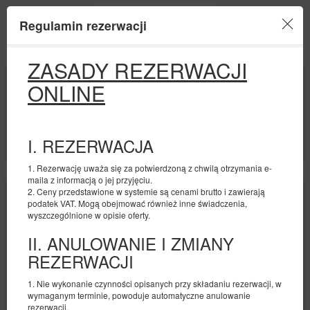
Regulamin rezerwacji
Menu
ZASADY REZERWACJI
POCZĄTEK
KONIEC
ONLINE
08
10
SIERPNIA
SIERPNIA
2026
2026
LICZBA OSÓB
2
I. REZERWACJA
FILTRY
1. Rezerwację uważa się za potwierdzoną z chwilą otrzymania e-
maila z informacją o jej przyjęciu.
2. Ceny przedstawione w systemie są cenami brutto i zawierają
podatek VAT. Mogą obejmować również inne świadczenia,
wyszczególnione w opisie oferty.
II. ANULOWANIE I ZMIANY
REZERWACJI
1. Nie wykonanie czynności opisanych przy składaniu rezerwacji, w
wymaganym terminie, powoduje automatyczne anulowanie
rezerwacji.