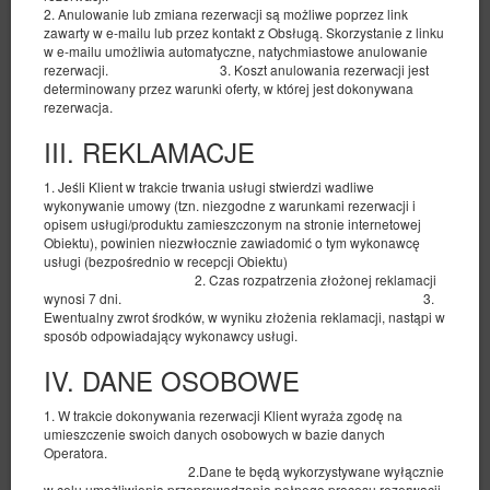
2. Anulowanie lub zmiana rezerwacji są możliwe poprzez link
zawarty w e-mailu lub przez kontakt z Obsługą. Skorzystanie z linku
w e-mailu umożliwia automatyczne, natychmiastowe anulowanie
rezerwacji. 3. Koszt anulowania rezerwacji jest
determinowany przez warunki oferty, w której jest dokonywana
rezerwacja.
III. REKLAMACJE
1. Jeśli Klient w trakcie trwania usługi stwierdzi wadliwe
wykonywanie umowy (tzn. niezgodne z warunkami rezerwacji i
opisem usługi/produktu zamieszczonym na stronie internetowej
Obiektu), powinien niezwłocznie zawiadomić o tym wykonawcę
usługi (bezpośrednio w recepcji Obiektu)
2. Czas rozpatrzenia złożonej reklamacji
Pokój rodzinny z tarasem
wynosi 7 dni. 3.
Ewentualny zwrot środków, w wyniku złożenia reklamacji, nastąpi w
Dostępna liczba: 2
sposób odpowiadający wykonawcy usługi.
2
4 osoby
pow. 24,00 m
1 sypialnia
IV. DANE OSOBOWE
1 sofa rozkładana (Sofa Bed), 1 łóżko podwójne (Double)
1. W trakcie dokonywania rezerwacji Klient wyraża zgodę na
umieszczenie swoich danych osobowych w bazie danych
Operatora.
490,00 zł
2.Dane te będą wykorzystywane wyłącznie
2 osoby / 2 noce
w celu umożliwienia przeprowadzenia pełnego procesu rezerwacji