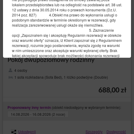
lokalem przedsiębiorstwa lub na odległość na podstawie art. 38 ust.
12 ustawy z dnia 30.05.2014 roku o prawach konsumenta (Dz.U.
2014 poz. 827) 4.Obiekt ma prawo do wykonania usługi o
podobnym standardzie w terminie określonym w rezerwacji, gdy
realizacja zarezerwowanej usługi okaże się niemożliwa.
5. Zaznaczenie
opcji „Zapoznałem się i akceptuję Regulamin rezerwacji w obiekcie
oraz warunki oferty” oznacza, iż Klient zapoznał się z Regulaminem
rezerwacji, rozumie jego postanowienia, wyraża zgodę na warunki
w nim umieszczone oraz akceptuje warunki wybranej oferty. Brak
takiej akceptacji spowoduje brak możliwości dokonania rezerwacji
Pokój dwupoziomowy rodzinny
online.
4 osoby
1 sofa rozkładana (Sofa Bed), 1 łóżko podwójne (Double)
Zamknij
688,00 zł
(obiekt niedostępny w wybranym terminie):
Proponowany inny termin
14.08.2026 - 16.08.2026 (2 noce)
Udostępnij
Szczegóły
Dostępność