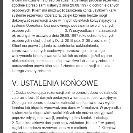
zgodnie z przepisami ustawy z dnia 29.08.1997 o ochronie danych
osobowych. Klient ma możliwość założenia konta użytkownika w
Udostępnij
Szczegóły
Dostępność
systemie rezerwacji Operatora, dzięki któremu będzie mógł
dokonywać rezerwacji także w innych obiektach korzystających z
Oferta zwrotna
systemu Operatora, bez ponownego podawania swoich danych
Przedpłata 30%
?
osobowych. 3. W przypadkach i na zasadach
Wymagana minimalna długość rezerwacji to 2 doby
określonych w ustawie z dnia 29.08.1997 roku ochronie danych
Dowolny początek rezerwacji
Dowolny koniec rezerwacji
osobowych (tekst jednolity Dz.U. 2015 poz. 2135 z późn. zm.),
Klient ma prawo żądania uzupełnienia, uaktualnienia,
Oferta częściowo zwrotna
?
sprostowania danych osobowych, czasowego lub stałego
490,00 PLN
wstrzymania ich przetwarzania lub ich usunięcia, jeżeli są one
niekompletne, nieaktualne, nieprawdziwe lub zostały zebrane z
naruszeniem prawa albo są już zbędne do realizacji celu, dla
Wybierz
którego zostały zebrane.
V. USTALENIA KOŃCOWE
POZOSTAŁE OFERTY
1. Osoba dokonująca rezerwacji online ponosi odpowiedzialność
za prawidłowość danych podanych w formularzu rezerwacyjnym.
Obsługa nie ponosi odpowiedzialności za nieprawidłowy wybór
terminu lub błędnie wprowadzone dane w formularzu. W przypadku
stwierdzenia nieprawidłowości, których nie można skorygować
poprzez edycję rezerwacji, prosimy o pilny kontakt z obsługą.
2. Dane kontaktowe dostępne są w zakładce „Kontakt”, w górnej
części kalendarza rezerwacji oraz w e-mailach. 3.Klientowi
nie przysługuje prawo odstąpienia od umowy zawartej poza